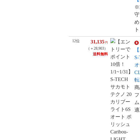
※
守
め
ト
12位
31,135
円
（＋28,903）
【
送料無料
S
オ
C
転
商
フ
ム
適