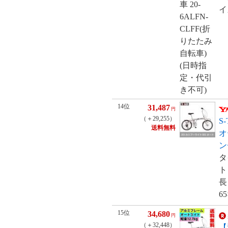
イズ
14位
31,487
円
（＋29,255）
S
送料無料
オ
ン
タ
ト
長
6
15位
34,680
円
（＋32,448）
【