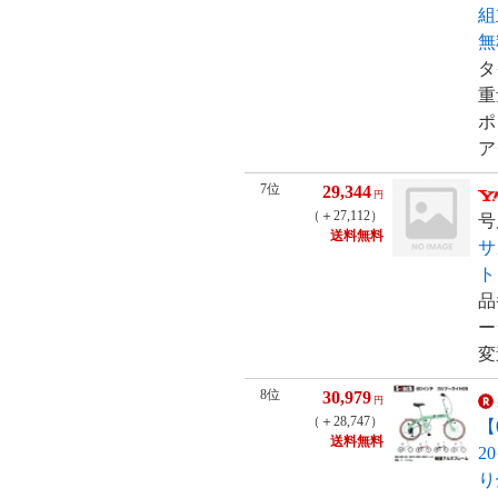
組
無
タ
重
ポ
ア
7位
29,344
円
（＋27,112）
号
送料無料
サ
ト
品
ー
変
8位
30,979
円
（＋28,747）
【
送料無料
2
り