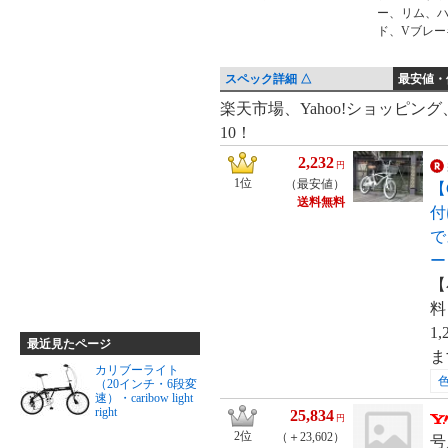
ー、リム、
ド、Vブレー
スペック詳細 △
最安値・
最
楽天市場、Yahoo!ショッピン
10！
安
値・
2,232
円
価
1位
（最安値）
【
送料無料
格
付
比
で
較
ー
【
料
1
最近見たページ
ま
カリブーライト
（20インチ・6段変
速）・caribow light
right
25,834
円
2位
（＋23,602）
号