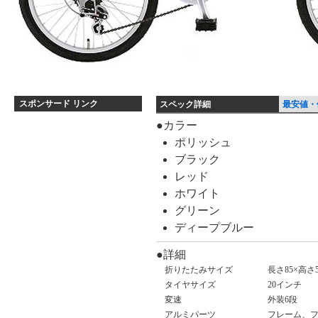
スポンサード リンク
スペック詳細
最安値・
ス
●カラー
ポリッシュ
ペ
ブラック
ッ
レッド
ク
ホワイト
詳
グリーン
細
ディープブルー
●詳細
折りたたみサイズ
長さ85×高さ5
タイヤサイズ
20インチ
変速
外装6段
アルミパーツ
フレーム、