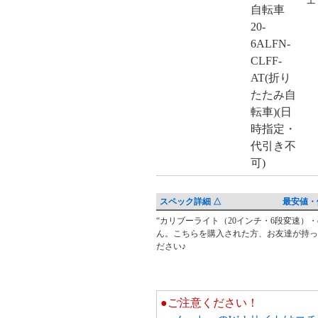
スペック詳細 △
最安値・
“カリブーライト（20インチ・6段変速）・cari
レ
ん。こちらを購入された方、お友達が持っ
ビ
ださい♪
ュ
ー・
ク
●ご注意ください！
チ