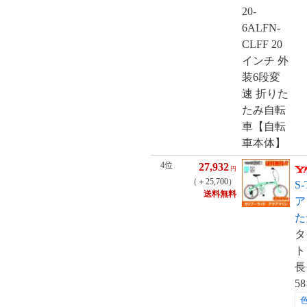
4位
27,932
円
（＋25,700）
S
送料無料
ア
た
タ
ト
長
5