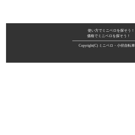
使い方でミニベロを探そう！
価格でミニベロを探そう！
Copyright(C)
ミニベロ・小径自転車