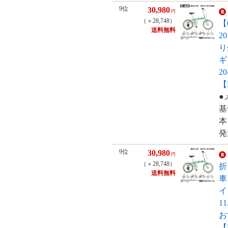
9位
30,980
円
（＋28,748）
【
送料無料
2
り
ギ
2
【R
●
基
本
発
9位
30,980
円
（＋28,748）
折
送料無料
車
イ
1
お
【