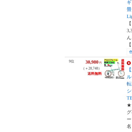
ギ
畳自
L
【
3
ん
【
9位
30,980
円
（＋28,748）
【
送料無料
ル
転
シ
T
★
グ
ー
名