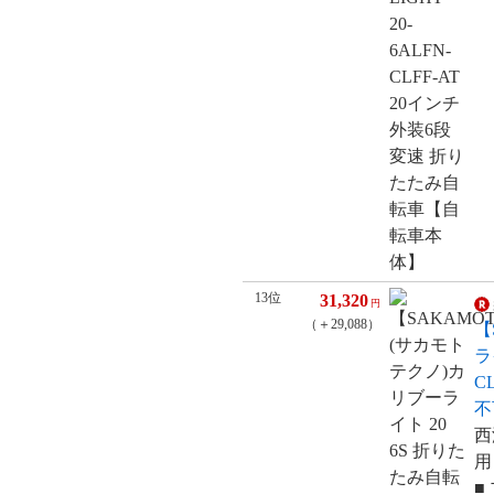
13位
31,320
円
（＋29,088）
【
ラ
C
不
西
用
■