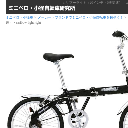
カリブーライト（20インチ・6段変速）・caribo
ミニベロ・小径車
>
メーカー・ブランドでミニベロ・小径自転車を探そう！
>
速）・caribow light right