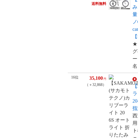
送料無料
み
量
ノ
ca
【
★
グ
ー
名
16位
35,100
円
（＋32,868）
【
ラ
2
指
西
用
ト
ェ