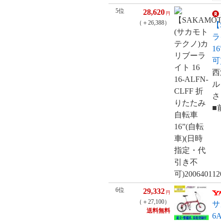
5位
28,620
円
（＋26,388）
【
ラ
1
可)
西
ル
さ
■
6位
29,332
円
（＋27,100）
サ
送料無料
6