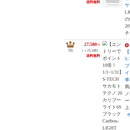
送料無料
サ
L
の
2
チ
27,580
円
3位
（＋25,348）
【
送料無料
S
ブラ
イ
車
商
ノ
ー
上 