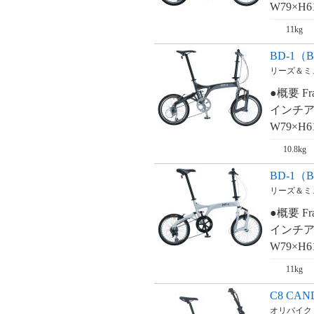
W79×H61
ストライダ・
STRIDA 3.3
11kg
ストライダ・
BD-1（Bi
STRIDA 5.0
リーズ＆ミューラ
ストライダ・
●概要 Fr
STRIDA LT
インチア
W79×H6
ストライダ・
STRIDA SX
10.8kg
C8 CANDY
BD-1（B
リーズ＆ミューラ
C8 CLASSIC
●概要 Fr
インチア
W79×H6
M10 SUPER LIGHT
11kg
M10 SUPER LIGHT
C8 CAN
オリバイク・O