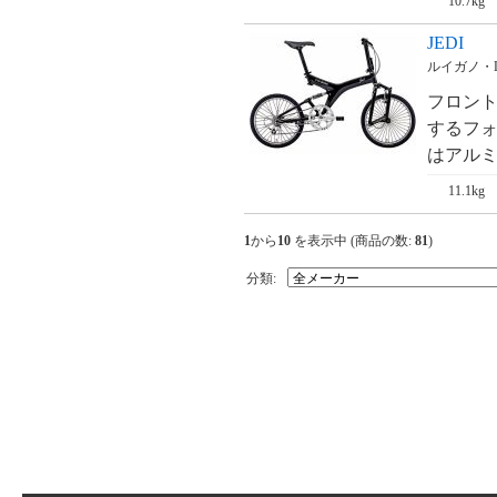
10.7kg
オフロードコレク
JEDI
ション GFD-206S
ルイガノ・LO
オフロードコレク
フロント
ション GFD-206T
するフォ
はアルミ
アレックスモール
トン TSR-30
11.1kg
アレックスモール
トン TSR-9
1
から
10
を表示中 (商品の数:
81
)
分類:
フィルダリアン・
Fil d'ariane Candy F-
101