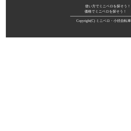
使い方でミニベロを探そう！
価格でミニベロを探そう！
Copyright(C)
ミニベロ・小径自転車