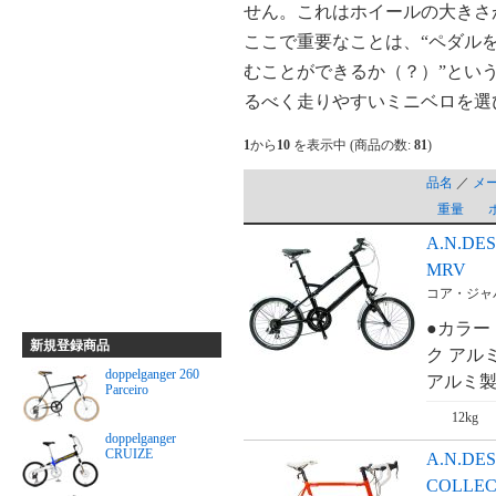
せん。これはホイールの大きさ
ここで重要なことは、“ペダル
むことができるか（？）”とい
るべく走りやすいミニベロを選
1
から
10
を表示中 (商品の数:
81
)
品名
／
メ
重量
A.N.DE
MRV
コア・ジャパン
●カラー
新規登録商品
ク アルミ
doppelganger 260
アルミ製
Parceiro
12kg
doppelganger
CRUIZE
A.N.DE
COLLE