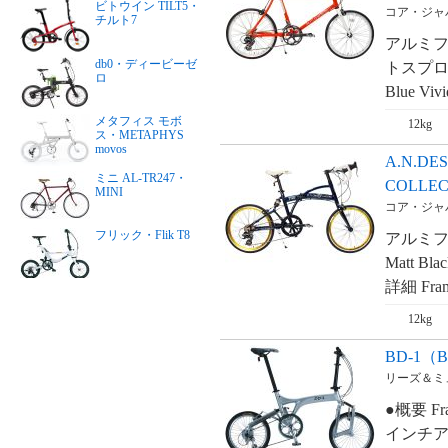
ビトウイン TILT5・
コア・ジャパン
チルト7
アルミフ
db0・ディービーゼ
トスプロケッ
ロ
Blue Vivi
メタフィス モボ
12kg
ス・METAPHYS
movos
A.N.DE
ミニ AL-TR247・
COLLE
MINI
コア・ジャパン
フリック・Flik T8
アルミフ
Matt Blac
詳細 Fram
フリック・Flik V8
12kg
フリック・Flik V8i
BD-1（Bi
リーズ＆ミューラ
フリック・Flik V9
●概要 Fr
インチア