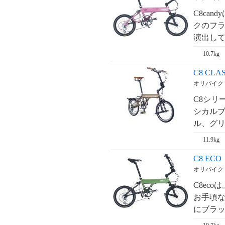
M9 URBAN
C8ca
クのフ
演出してく
Mi8 CITY
10.7kg
SURPAZ CR87
C8 CLAS
オリバイク・O
SPECIALE MINI
C8シリ
VELO
シカル
ル、グリ
SPECIALE MINI
VELO FIXED
11.9kg
アンティーコ・
C8 ECO
ANTICO
オリバイク・O
ベンチュラ FLAT・
C8ec
VENTURA FLAT
お手頃な
にブラッ
ピサ MTB・Pisa
MTB